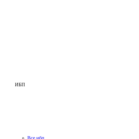
ИБП
Все ибп