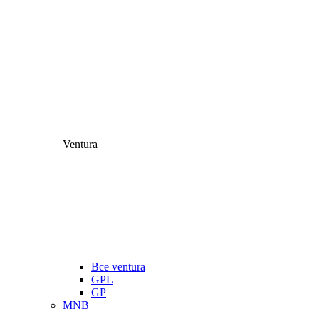
Ventura
Все ventura
GPL
GP
MNB