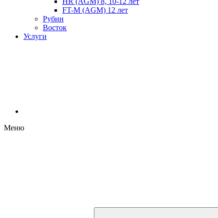
HR (AGM) 8, 10-12 лет
FT-M (AGM) 12 лет
Рубин
Восток
Услуги
Меню