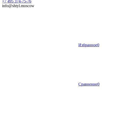
+7 495 374-75-76
info@shtyl.moscow
Избранное
0
Сравнение
0