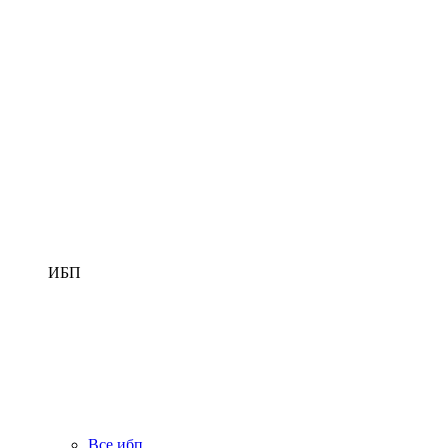
ИБП
Все ибп