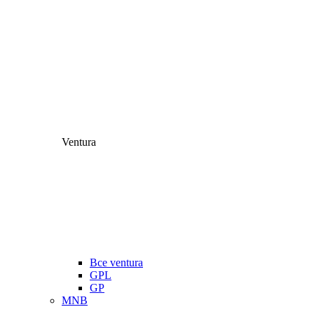
Ventura
Все ventura
GPL
GP
MNB