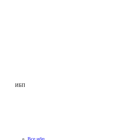
ИБП
Все ибп