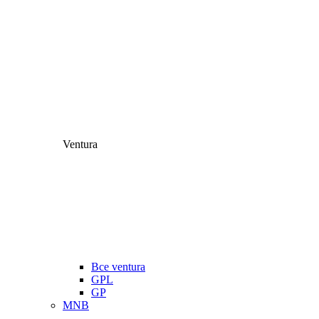
Ventura
Все ventura
GPL
GP
MNB