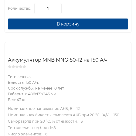
Количество:
В корзину
Аккумулятор MNB MNG150-12 на 150 А/ч
Тип: гелевая.
Емкость: 150 А/ч.
Срок службы: не менее 10 лет.
Габариты: 486x171x243 мм.
Вес: 43 кг.
Номинальное напряжение АКБ, В:
12
Номинальная ёмкость комплекта АКБ при 20 °С, (А/ч):
150
Саморазряд при 20 °С, % от ёмкости:
3
Тип клемм:
под болт M8
Число элементов:
6