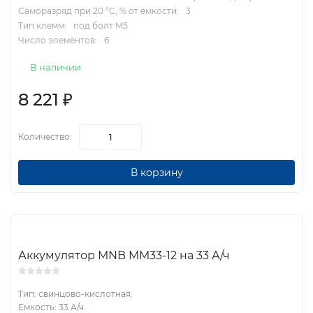
Саморазряд при 20 °С, % от ёмкости:
3
Тип клемм:
под болт M5
Число элементов:
6
В наличии
8 221
₽
Количество:
В корзину
Аккумулятор MNB MM33-12 на 33 А/ч
Тип: свинцово-кислотная.
Емкость: 33 А/ч.