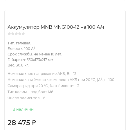
Аккумулятор MNB MNG100-12 на 100 А/ч
Тип: гелевая.
Емкость: 100 А/ч.
Срок службы: не менее 10 лет.
Габариты: 330x173x217 мм.
Вес: 30.8 кг.
Номинальное напряжение АКБ, В:
12
Номинальная ёмкость комплекта АКБ при 20 °С, (А/ч):
100
Саморазряд при 20 °С, % от ёмкости:
3
Тип клемм:
под болт M6
Число элементов:
6
В наличии
28 475
₽