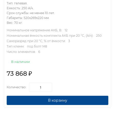
Тип: гелевая.
Емкость: 250 А/ч.
Срок службы: не менее 10 лет.
Габариты: 520x269x220 мм.
Вес: 70 кг.
Номинальное напряжение АКБ, В:
12
Номинальная ёмкость комплекта АКБ при 20 °С, (А/ч):
250
Саморазряд при 20 °С, % от ёмкости:
3
Тип клемм:
под болт M8
Число элементов:
6
В наличии
73 868
₽
Количество:
В корзину