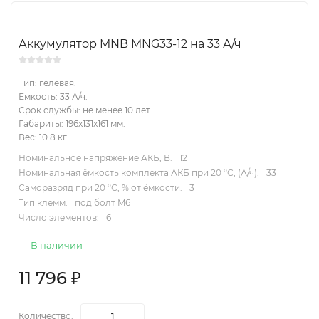
Аккумулятор MNB MNG33-12 на 33 А/ч
Тип: гелевая.
Емкость: 33 А/ч.
Срок службы: не менее 10 лет.
Габариты: 196x131x161 мм.
Вес: 10.8 кг.
Номинальное напряжение АКБ, В:
12
Номинальная ёмкость комплекта АКБ при 20 °С, (А/ч):
33
Саморазряд при 20 °С, % от ёмкости:
3
Тип клемм:
под болт M6
Число элементов:
6
В наличии
11 796
₽
Количество: