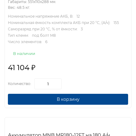
Габариты: 551x110x288 мм.
Вес: 48.5 кг.
Номинальное напряжение АКБ, В:
12
Номинальная ёмкость комплекта АКБ при 20 °С, (А/ч):
155
Саморазряд при 20 °С, % от ёмкости:
3
Тип клемм:
под болт M8
Число элементов:
6
В наличии
41 104
₽
Количество:
В корзину
Аккумулятор MNB MR180-12FT на 180 А/ч