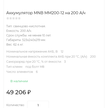
Аккумулятор MNB MM200-12 на 200 А/ч
Тип: свинцово-кислотная.
Емкость: 200 А/ч.
Срок службы: не менее 10 лет.
Габариты: 523x240x219 мм.
Вес: 62.4 кг.
Номинальное напряжение АКБ, В:
12
Номинальная ёмкость комплекта АКБ при 20 °С, (А/ч):
200
Саморазряд при 20 °С, % от ёмкости:
3
Тип клемм:
под болт M8
Число элементов:
6
В наличии
49 206
₽
Количество: