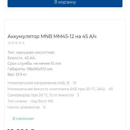
В корзину
Аккумулятор MNB MM45-12 на 45 А/ч
Тип: свинцово-кислотная.
Емкость: 45 А/ч.
Срок службы: не менее 10 лет.
Габариты: 196x165x170 мм.
Вес: 13.9 кг.
Номинальное напряжение АКБ, В:
12
Номинальная ёмкость комплекта АКБ при 20 °С, (А/ч):
45
Саморазряд при 20 °С, % от ёмкости:
3
Тип клемм:
под болт M5
Число элементов:
6
В наличии