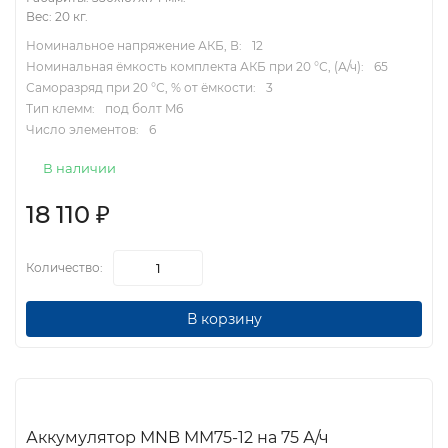
Вес: 20 кг.
Номинальное напряжение АКБ, В:
12
Номинальная ёмкость комплекта АКБ при 20 °С, (А/ч):
65
Саморазряд при 20 °С, % от ёмкости:
3
Тип клемм:
под болт M6
Число элементов:
6
В наличии
18 110
₽
Количество:
В корзину
Аккумулятор MNB MM75-12 на 75 А/ч